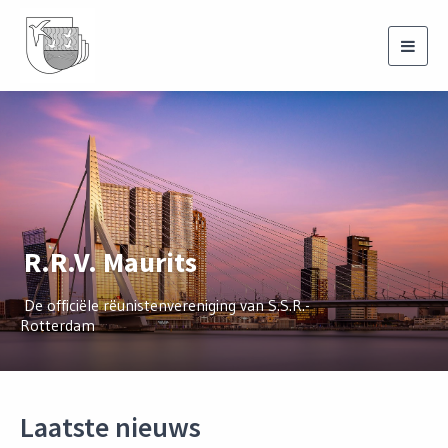
Toggl
navig
R.R.V. Maurits
De officiële rëunistenvereniging van S.S.R.-
Rotterdam
Laatste nieuws