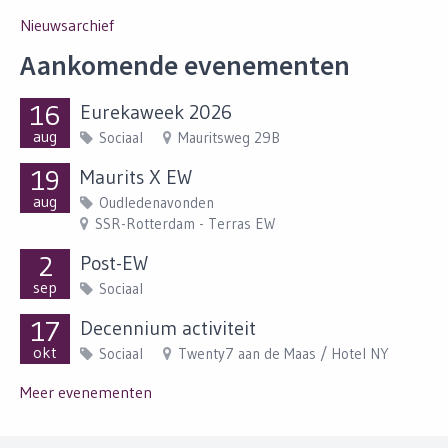
Nieuwsarchief
Aankomende evenementen
16
Eurekaweek 2026
aug
Sociaal
Mauritsweg 29B
19
Maurits X EW
aug
Oudledenavonden
SSR-Rotterdam - Terras EW
2
Post-EW
sep
Sociaal
17
Decennium activiteit
okt
Sociaal
Twenty7 aan de Maas / Hotel NY
Meer evenementen